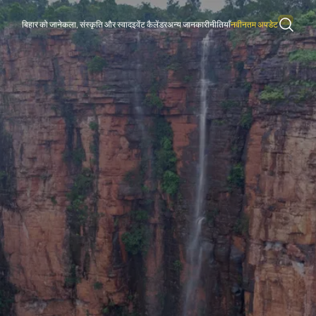
बिहार को जाने
कला, संस्कृति और स्वाद
इवेंट कैलेंडर
अन्य जानकारी
नीतियाँ
नवीनतम अपडेट