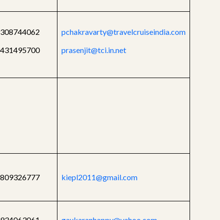
308744062
pchakravarty@travelcruiseindia.com
9431495700
prasenjit@tci.in.net
8809326777
kiepl2011@gmail.com
934063061
gaukaranhappy@yahoo.com