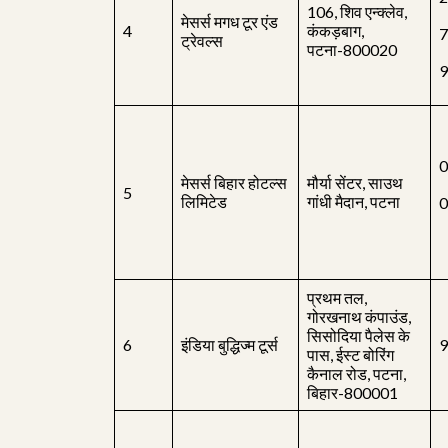
106, शिव एन्क्लेव,
मेसर्स मगध टूर एंड
4
कंकड़बाग,
7
ट्रेवल्स
पटना-800020
9
0
मेसर्स बिहार होटल्स
मौर्या सेंटर, साउथ
5
लिमिटेड
गांधी मैदान, पटना
0
प्रथम तल,
गोरखनाथ कंपाउंड,
सिसोदिया पैलेस के
6
इंडिया बुद्धिज्म टूर्स
9
पास, ईस्ट बोरिंग
कैनाल रोड, पटना,
बिहार-800001