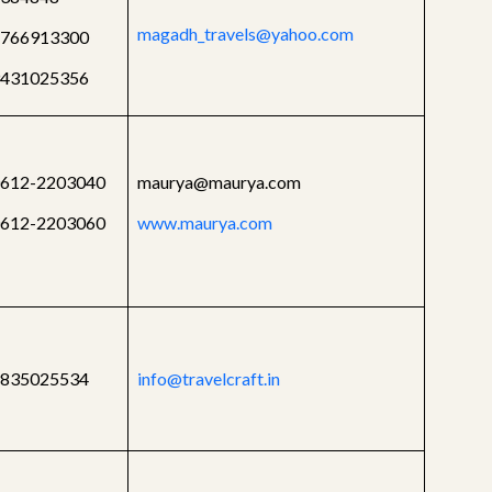
magadh_travels@yahoo.com
766913300
431025356
612-2203040
maurya@maurya.com
612-2203060
www.maurya.com
835025534
info@travelcraft.in