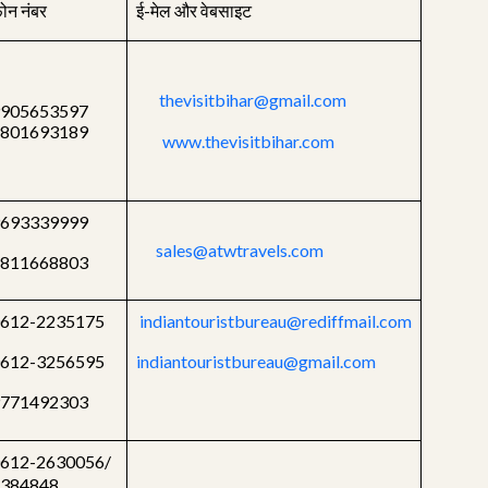
ोन नंबर
ई-मेल और वेबसाइट
thevisitbihar@gmail.com
905653597
801693189
www.thevisitbihar.com
693339999
sales@atwtravels.com
811668803
612-2235175
indiantouristbureau@rediffmail.com
612-3256595
indiantouristbureau@gmail.com
771492303
612-2630056/
384848