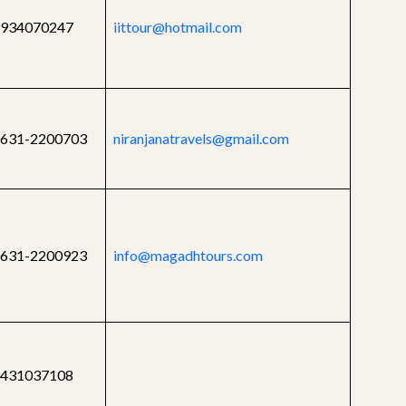
934070247
iittour@hotmail.com
631-2200703
niranjanatravels@gmail.com
631-2200923
info@magadhtours.com
431037108