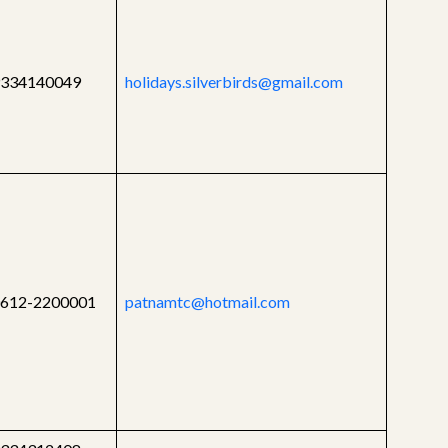
334140049
holidays.silverbirds@gmail.com
612-2200001
patnamtc@hotmail.com