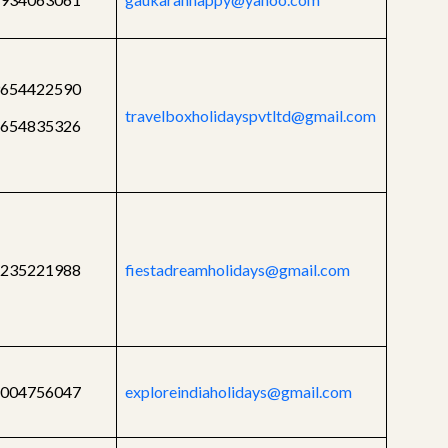
654422590
travelboxholidayspvtltd@gmail.com
7654835326
235221988
fiestadreamholidays@gmail.com
7004756047
exploreindiaholidays@gmail.com