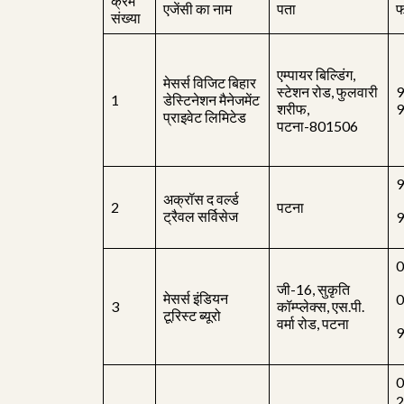
क्रम
एजेंसी का नाम
पता
फ
संख्या
एम्पायर बिल्डिंग,
मेसर्स विजिट बिहार
स्टेशन रोड, फुलवारी
9
1
डेस्टिनेशन मैनेजमेंट
शरीफ,
9
प्राइवेट लिमिटेड
पटना-801506
9
अक्रॉस द वर्ल्ड
2
पटना
ट्रैवल सर्विसेज
9
0
जी-16, सुकृति
मेसर्स इंडियन
0
3
कॉम्प्लेक्स, एस.पी.
टूरिस्ट ब्यूरो
वर्मा रोड, पटना
9
0
2