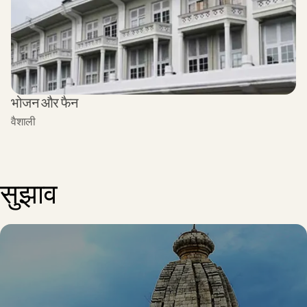
भोजन और फैन
वैशाली
सुझाव